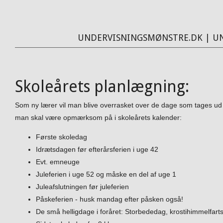
UNDERVISNINGSMØNSTRE.DK
|
U
Skoleårets planlægning:
Som ny lærer vil man blive overrasket over de dage som tages ud 
man skal være opmærksom på i skoleårets kalender:
Første skoledag
Idrætsdagen før efterårsferien i uge 42
Evt. emneuge
Juleferien i uge 52 og måske en del af uge 1
Juleafslutningen før juleferien
Påskeferien - husk mandag efter påsken også!
De små helligdage i foråret: Storbededag, krostihimmelfart