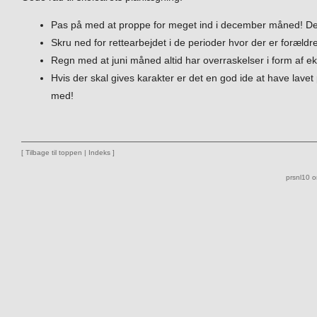
Pas på med at proppe for meget ind i december måned! Der 
Skru ned for rettearbejdet i de perioder hvor der er foræld
Regn med at juni måned altid har overraskelser i form af 
Hvis der skal gives karakter er det en god ide at have lave
med!
[
Tilbage til toppen
|
Indeks
]
prsnl10 