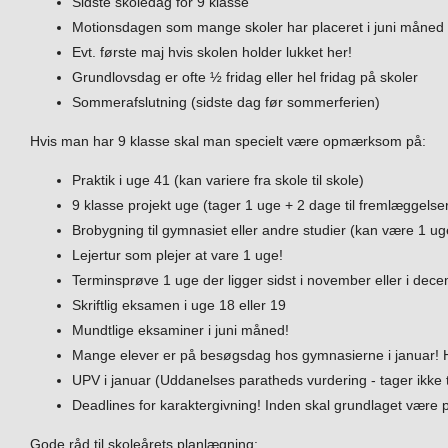
Sidste skoledag for 9 klasse
Motionsdagen som mange skoler har placeret i juni måned 
Evt. første maj hvis skolen holder lukket her!
Grundlovsdag er ofte ½ fridag eller hel fridag på skoler
Sommerafslutning (sidste dag før sommerferien)
Hvis man har 9 klasse skal man specielt være opmærksom på:
Praktik i uge 41 (kan variere fra skole til skole)
9 klasse projekt uge (tager 1 uge + 2 dage til fremlæggelse
Brobygning til gymnasiet eller andre studier (kan være 1 ug
Lejertur som plejer at vare 1 uge!
Terminsprøve 1 uge der ligger sidst i november eller i dec
Skriftlig eksamen i uge 18 eller 19
Mundtlige eksaminer i juni måned!
Mange elever er på besøgsdag hos gymnasierne i januar! 
UPV i januar (Uddanelses paratheds vurdering - tager ikke ti
Deadlines for karaktergivning! Inden skal grundlaget være 
Gode råd til skoleårets planlægning: